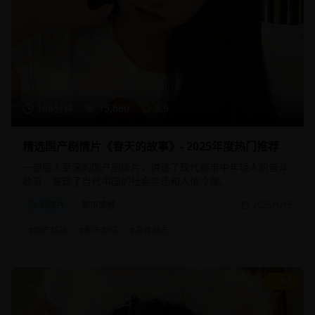
108分钟
15,680
8.9
精选国产剧情片《春天的故事》- 2025年度热门推荐
一部感人至深的国产剧情片，讲述了现代都市中年轻人的奋斗
故事，展现了当代中国的社会变迁和人情冷暖。
剧情片
都市情感
2025/1/15
#
国产精品
#
都市剧情
#
青春励志
9.1