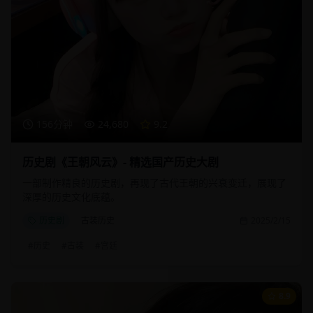
156分钟
24,680
9.2
历史剧《王朝风云》- 精选国产历史大剧
一部制作精良的历史剧，再现了古代王朝的兴衰变迁，展现了
深厚的历史文化底蕴。
历史剧
古装历史
2025/2/15
#
历史
#
古装
#
宫廷
8.9