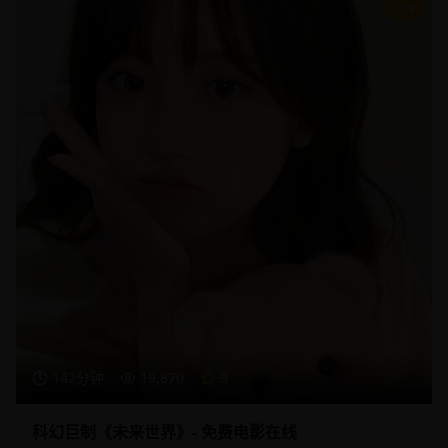
9
142分钟
19,870
9
科幻巨制《未来世界》- 免费电影在线