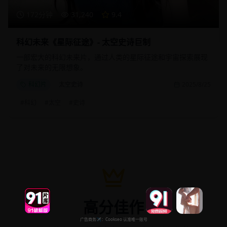
172分钟
31,240
9.4
科幻未来《星际征途》- 太空史诗巨制
一部宏大的科幻未来片，通过人类的星际征途和宇宙探索展现
了对未来的无限想象。
科幻片
太空史诗
2025/8/25
#
科幻
#
太空
#
史诗
高分佳作