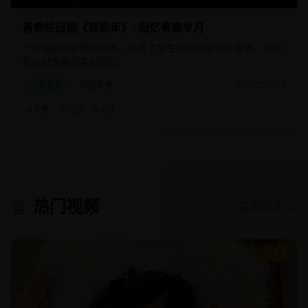
青春校园剧《那些年》- 回忆青春岁月
一部温馨的青春校园剧，讲述了学生时代的友情与爱情，唤起
观众对青春的美好回忆。
青春片
校园青春
2025/2/20
#
青春
#
校园
#
友情
热门视频
查看更多 →
9.1