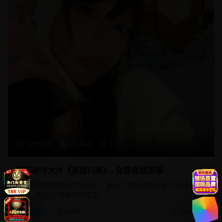
125分钟
23,450
9.1
热门动作大片《英雄归来》- 免费在线观看
一部制作精良的动作冒险片，融合了传统武侠元素与现代特效
技术，为观众带来视觉盛宴。
动作片
武侠冒险
2025/1/20